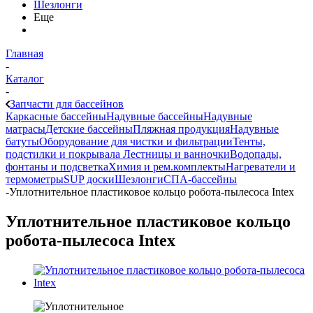
Шезлонги
Еще
Главная
-
Каталог
-
Запчасти для бассейнов
Каркасные бассейны
Надувные бассейны
Надувные
матрасы
Детские бассейны
Пляжная продукция
Надувные
батуты
Оборудование для чистки и фильтрации
Тенты,
подстилки и покрывала
Лестницы и ванночки
Водопады,
фонтаны и подсветка
Химия и рем.комплекты
Нагреватели и
термометры
SUP доски
Шезлонги
СПА-бассейны
-
Уплотнительное пластиковое кольцо робота-пылесоса Intex
Уплотнительное пластиковое кольцо
робота-пылесоса Intex