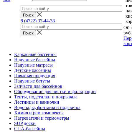
ин
тов
на
кн
8 (4722) 37-44-38
ко
Общ
руб.
Пер
кор
Каркасные бассейны
Надувные бассейны
Надувные матрасы
Детские бассейны
Пляжная продукция
Надувные батуты
Запчасти для бассейнов
Оборудование для чистки и фильтрации
Тенты, подстилки и покрывала
Лестницы и ванночки
Водопады, фонтаны и подсветка
Химия и рем.комплекты
Нагреватели и термометры
SUP доски
СПА-бассейны