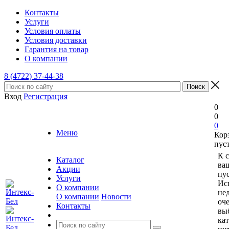
Контакты
Услуги
Условия оплаты
Условия доставки
Гарантия на товар
О компании
8 (4722) 37-44-38
Вход
Регистрация
0
0
0
Меню
Кор
пус
К 
Каталог
ва
Акции
пус
Услуги
Ис
О компании
не
О компании
Новости
оче
Контакты
вы
ка