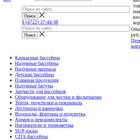
ин
тов
на
кн
8 (4722) 37-44-38
ко
Общ
руб.
Пер
кор
Каркасные бассейны
Надувные бассейны
Надувные матрасы
Детские бассейны
Пляжная продукция
Надувные батуты
Запчасти для бассейнов
Оборудование для чистки и фильтрации
Тенты, подстилки и покрывала
Лестницы и ванночки
Водопады, фонтаны и подсветка
Химия и рем.комплекты
Нагреватели и термометры
SUP доски
СПА-бассейны