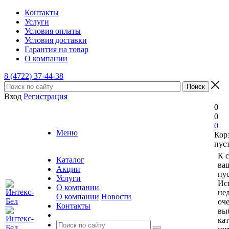
Контакты
Услуги
Условия оплаты
Условия доставки
Гарантия на товар
О компании
8 (4722) 37-44-38
Вход
Регистрация
0
0
0
Меню
Кор
пус
К 
Каталог
ва
Акции
пус
Услуги
Ис
О компании
не
О компании
Новости
оче
Контакты
вы
ка