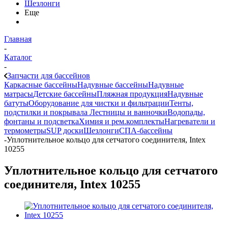
Шезлонги
Еще
Главная
-
Каталог
-
Запчасти для бассейнов
Каркасные бассейны
Надувные бассейны
Надувные
матрасы
Детские бассейны
Пляжная продукция
Надувные
батуты
Оборудование для чистки и фильтрации
Тенты,
подстилки и покрывала
Лестницы и ванночки
Водопады,
фонтаны и подсветка
Химия и рем.комплекты
Нагреватели и
термометры
SUP доски
Шезлонги
СПА-бассейны
-
Уплотнительное кольцо для сетчатого соединителя, Intex
10255
Уплотнительное кольцо для сетчатого
соединителя, Intex 10255