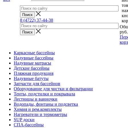
ин
тов
на
кн
8 (4722) 37-44-38
ко
Общ
руб.
Пер
кор
Каркасные бассейны
Надувные бассейны
Надувные матрасы
Детские бассейны
Пляжная продукция
Надувные батуты
Запчасти для бассейнов
Оборудование для чистки и фильтрации
Тенты, подстилки и покрывала
Лестницы и ванночки
Водопады, фонтаны и подсветка
Химия и рем.комплекты
Нагреватели и термометры
SUP доски
СПА-бассейны