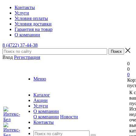
Контакты
Услуги
Условия оплаты
Условия доставки
Гарантия на товар
О компании
8 (4722) 37-44-38
Вход
Регистрация
0
0
0
Меню
Кор
пус
К 
Каталог
ва
Акции
пус
Услуги
Ис
О компании
не
О компании
Новости
оче
Контакты
вы
ка