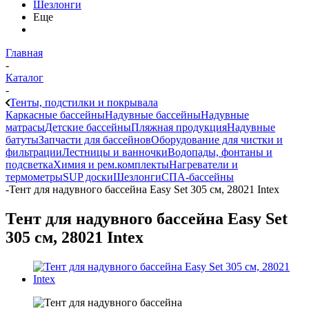
Шезлонги
Еще
Главная
-
Каталог
-
Тенты, подстилки и покрывала
Каркасные бассейны
Надувные бассейны
Надувные
матрасы
Детские бассейны
Пляжная продукция
Надувные
батуты
Запчасти для бассейнов
Оборудование для чистки и
фильтрации
Лестницы и ванночки
Водопады, фонтаны и
подсветка
Химия и рем.комплекты
Нагреватели и
термометры
SUP доски
Шезлонги
СПА-бассейны
-
Тент для надувного бассейна Easy Set 305 см, 28021 Intex
Тент для надувного бассейна Easy Set
305 см, 28021 Intex