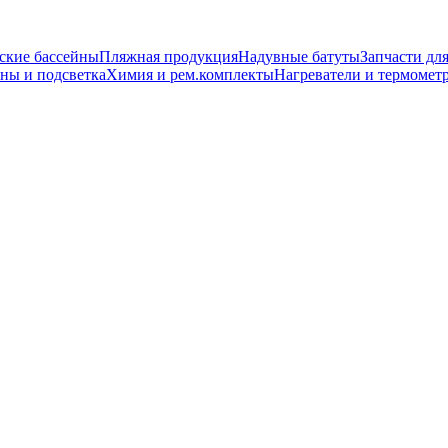
ские бассейны
Пляжная продукция
Надувные батуты
Запчасти дл
ны и подсветка
Химия и рем.комплекты
Нагреватели и термомет