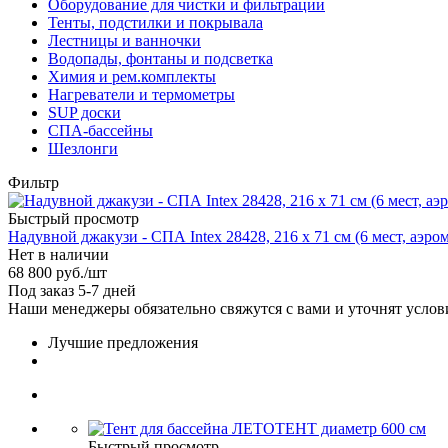
Оборудование для чистки и фильтрации
Тенты, подстилки и покрывала
Лестницы и ванночки
Водопады, фонтаны и подсветка
Химия и рем.комплекты
Нагреватели и термометры
SUP доски
СПА-бассейны
Шезлонги
Фильтр
Быстрый просмотр
Надувной джакузи - СПА Intex 28428, 216 х 71 см (6 мест, аэро
Нет в наличии
68 800
руб.
/шт
Под заказ 5-7 дней
Наши менеджеры обязательно свяжутся с вами и уточнят услови
Лучшие предложения
Быстрый просмотр