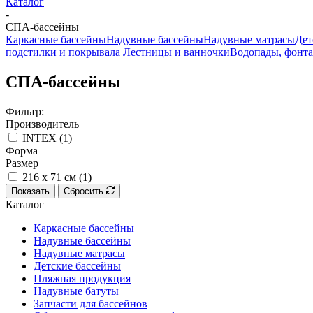
Каталог
-
СПА-бассейны
Каркасные бассейны
Надувные бассейны
Надувные матрасы
Дет
подстилки и покрывала
Лестницы и ванночки
Водопады, фонта
СПА-бассейны
Фильтр:
Производитель
INTEX (
1
)
Форма
Размер
216 х 71 см (
1
)
Показать
Сбросить
Каталог
Каркасные бассейны
Надувные бассейны
Надувные матрасы
Детские бассейны
Пляжная продукция
Надувные батуты
Запчасти для бассейнов