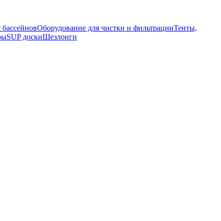
я бассейнов
Оборудование для чистки и фильтрации
Тенты,
ры
SUP доски
Шезлонги