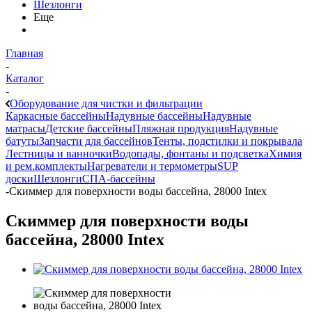
Шезлонги
Еще
Главная
-
Каталог
-
Оборудование для чистки и фильтрации
Каркасные бассейны
Надувные бассейны
Надувные
матрасы
Детские бассейны
Пляжная продукция
Надувные
батуты
Запчасти для бассейнов
Тенты, подстилки и покрывала
Лестницы и ванночки
Водопады, фонтаны и подсветка
Химия
и рем.комплекты
Нагреватели и термометры
SUP
доски
Шезлонги
СПА-бассейны
-
Скиммер для поверхности воды бассейна, 28000 Intex
Скиммер для поверхности воды
бассейна, 28000 Intex