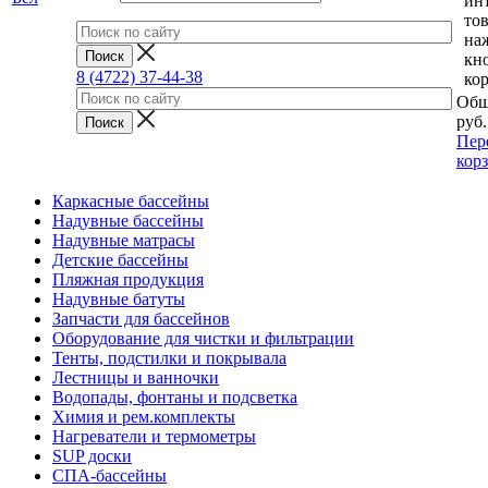
ин
тов
на
кн
8 (4722) 37-44-38
ко
Общ
руб.
Пер
кор
Каркасные бассейны
Надувные бассейны
Надувные матрасы
Детские бассейны
Пляжная продукция
Надувные батуты
Запчасти для бассейнов
Оборудование для чистки и фильтрации
Тенты, подстилки и покрывала
Лестницы и ванночки
Водопады, фонтаны и подсветка
Химия и рем.комплекты
Нагреватели и термометры
SUP доски
СПА-бассейны