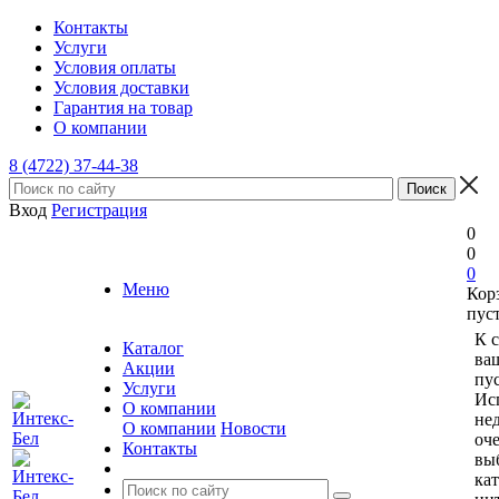
Контакты
Услуги
Условия оплаты
Условия доставки
Гарантия на товар
О компании
8 (4722) 37-44-38
Вход
Регистрация
0
0
0
Меню
Кор
пус
К 
Каталог
ва
Акции
пус
Услуги
Ис
О компании
не
О компании
Новости
оче
Контакты
вы
ка