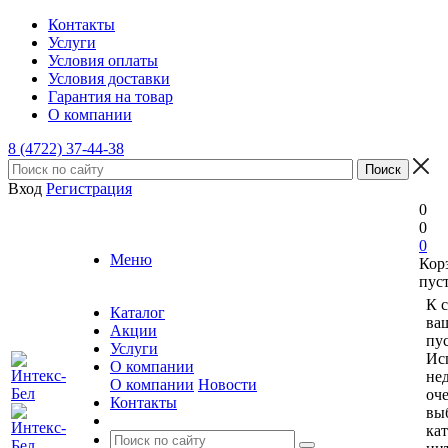
Контакты
Услуги
Условия оплаты
Условия доставки
Гарантия на товар
О компании
8 (4722) 37-44-38
Вход
Регистрация
0
0
0
Меню
Кор
пус
К 
Каталог
ва
Акции
пус
Услуги
Ис
О компании
не
О компании
Новости
оче
Контакты
вы
ка