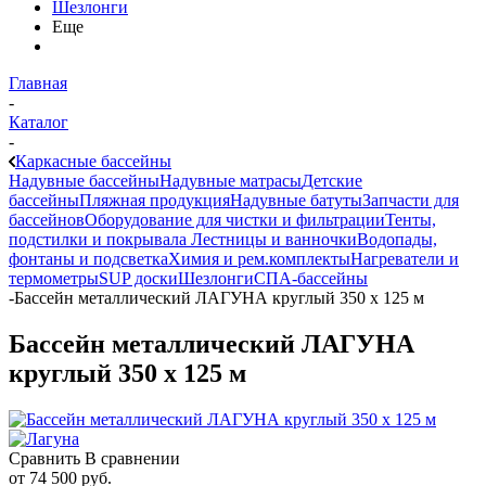
Шезлонги
Еще
Главная
-
Каталог
-
Каркасные бассейны
Надувные бассейны
Надувные матрасы
Детские
бассейны
Пляжная продукция
Надувные батуты
Запчасти для
бассейнов
Оборудование для чистки и фильтрации
Тенты,
подстилки и покрывала
Лестницы и ванночки
Водопады,
фонтаны и подсветка
Химия и рем.комплекты
Нагреватели и
термометры
SUP доски
Шезлонги
СПА-бассейны
-
Бассейн металлический ЛАГУНА круглый 350 х 125 м
Бассейн металлический ЛАГУНА
круглый 350 х 125 м
Сравнить
В сравнении
от
74 500 руб.