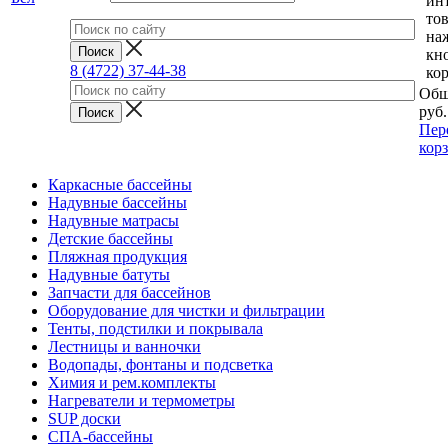
ин
тов
на
кн
8 (4722) 37-44-38
ко
Общ
руб.
Пер
кор
Каркасные бассейны
Надувные бассейны
Надувные матрасы
Детские бассейны
Пляжная продукция
Надувные батуты
Запчасти для бассейнов
Оборудование для чистки и фильтрации
Тенты, подстилки и покрывала
Лестницы и ванночки
Водопады, фонтаны и подсветка
Химия и рем.комплекты
Нагреватели и термометры
SUP доски
СПА-бассейны