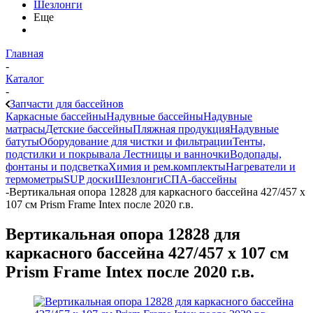
Шезлонги
Еще
Главная
-
Каталог
-
Запчасти для бассейнов
Каркасные бассейны
Надувные бассейны
Надувные
матрасы
Детские бассейны
Пляжная продукция
Надувные
батуты
Оборудование для чистки и фильтрации
Тенты,
подстилки и покрывала
Лестницы и ванночки
Водопады,
фонтаны и подсветка
Химия и рем.комплекты
Нагреватели и
термометры
SUP доски
Шезлонги
СПА-бассейны
-
Вертикальная опора 12828 для каркасного бассейна 427/457 х
107 см Prism Frame Intex после 2020 г.в.
Вертикальная опора 12828 для
каркасного бассейна 427/457 х 107 см
Prism Frame Intex после 2020 г.в.