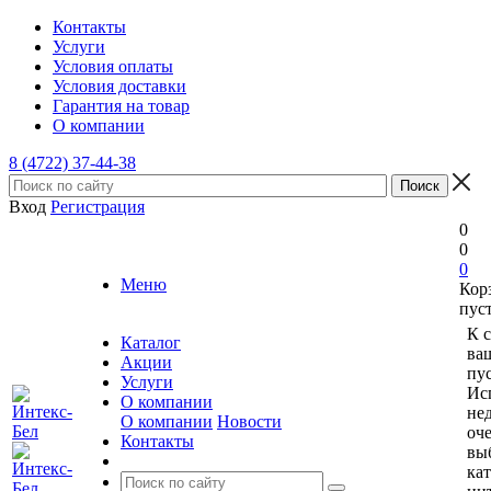
Контакты
Услуги
Условия оплаты
Условия доставки
Гарантия на товар
О компании
8 (4722) 37-44-38
Вход
Регистрация
0
0
0
Меню
Кор
пус
К 
Каталог
ва
Акции
пус
Услуги
Ис
О компании
не
О компании
Новости
оче
Контакты
вы
ка