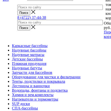
ин
тов
на
кн
8 (4722) 37-44-38
ко
Общ
руб.
Пер
кор
Каркасные бассейны
Надувные бассейны
Надувные матрасы
Детские бассейны
Пляжная продукция
Надувные батуты
Запчасти для бассейнов
Оборудование для чистки и фильтрации
Тенты, подстилки и покрывала
Лестницы и ванночки
Водопады, фонтаны и подсветка
Химия и рем.комплекты
Нагреватели и термометры
SUP доски
СПА-бассейны