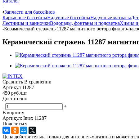
Каталог
-
Запчасти для бассейнов
Каркасные бассейны
Надувные бассейны
Надувные матрасы
Дет
Лестницы и ванночки
Водопады, фонтаны и подсветка
Химия и
-
Керамический стержень 11287 магнитного ротора фильтр-насос
Керамический стержень 11287 магнитног
Сравнить
В сравнении
Артикул
11287
450
руб.
/шт
Достаточно
-
+
В корзину
Артикул: Intex 11287
Поделиться
Цена действительна только для интернет-магазина и может отл