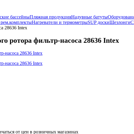
ские бассейны
Пляжная продукция
Надувные батуты
Оборудовани
 рем.комплекты
Нагреватели и термометры
SUP доски
Шезлонги
С
а 28636 Intex
о ротора фильтр-насоса 28636 Intex
ичаться от цен в розничных магазинах