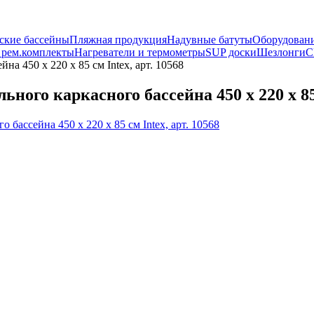
ские бассейны
Пляжная продукция
Надувные батуты
Оборудовани
 рем.комплекты
Нагреватели и термометры
SUP доски
Шезлонги
С
на 450 х 220 х 85 см Intex, арт. 10568
ного каркасного бассейна 450 х 220 х 85 