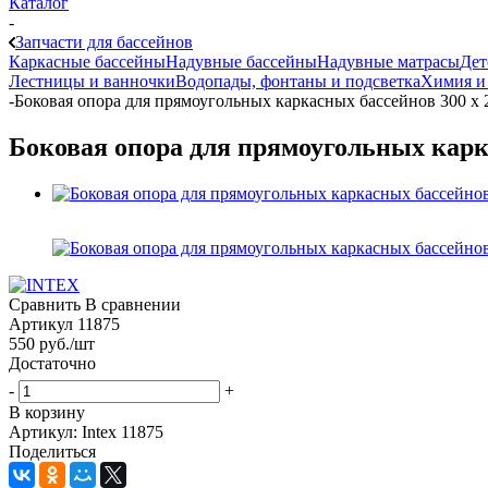
Каталог
-
Запчасти для бассейнов
Каркасные бассейны
Надувные бассейны
Надувные матрасы
Дет
Лестницы и ванночки
Водопады, фонтаны и подсветка
Химия и
-
Боковая опора для прямоугольных каркасных бассейнов 300 х 2
Боковая опора для прямоугольных каркас
Сравнить
В сравнении
Артикул
11875
550
руб.
/шт
Достаточно
-
+
В корзину
Артикул: Intex 11875
Поделиться