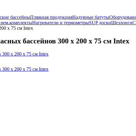
ские бассейны
Пляжная продукция
Надувные батуты
Оборудовани
 рем.комплекты
Нагреватели и термометры
SUP доски
Шезлонги
С
00 х 75 см Intex
ных бассейнов 300 х 200 х 75 см Intex