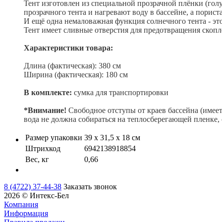
Тент изготовлен из специальной прозрачной плёнки (голу
прозрачного тента и нагревают воду в бассейне, а порист
И ещё одна немаловажная функция солнечного тента - это 
Тент имеет сливные отверстия для предотвращения скопл
Характеристики товара:
Длина (фактическая): 380 см
Ширина (фактическая): 180 см
В комплекте:
сумка для транспортировки
*
Внимание!
Свободное отступы от краев бассейна (имее
вода не должна собираться на теплосберегающей пленке,
Размер упаковки
39 х 31,5 х 18 см
Штрихкод
6942138918854
Вес, кг
0,66
8 (4722) 37-44-38
Заказать звонок
2026 © Интекс-Бел
Компания
Информация