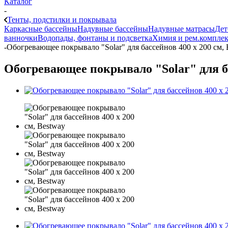
Каталог
-
Тенты, подстилки и покрывала
Каркасные бассейны
Надувные бассейны
Надувные матрасы
Дет
ванночки
Водопады, фонтаны и подсветка
Химия и рем.компле
-
Обогревающее покрывало "Solar" для бассейнов 400 х 200 см, 
Обогревающее покрывало "Solar" для ба