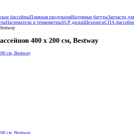
ские бассейны
Пляжная продукция
Надувные батуты
Запчасти дл
кты
Нагреватели и термометры
SUP доски
Шезлонги
СПА-бассейн
Bestway
ссейнов 400 х 200 см, Bestway