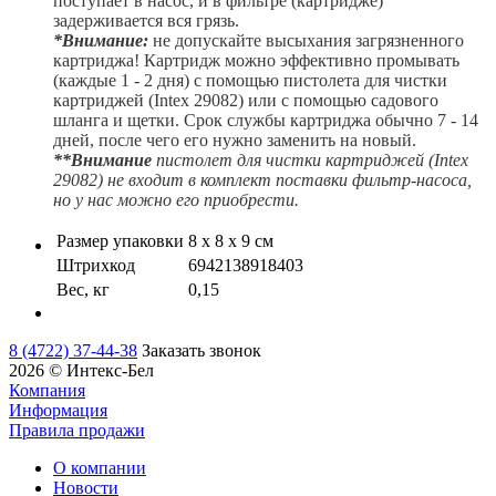
поступает в насос, и в фильтре (картридже)
задерживается вся грязь.
*Внимание:
не допускайте высыхания загрязненного
картриджа!
Картридж можно эффективно промывать
(каждые 1 - 2 дня) с помощью пистолета для чистки
картриджей (Intex 29082) или с помощью садового
шланга и щетки. Срок службы картриджа обычно 7 - 14
дней, после чего его нужно заменить на новый.
**Внимание
пистолет для чистки картриджей (Intex
29082) не входит в комплект поставки фильтр-насоса,
но у нас можно его приобрести.
Размер упаковки
8 х 8 х 9 см
Штрихкод
6942138918403
Вес, кг
0,15
8 (4722) 37-44-38
Заказать звонок
2026 © Интекс-Бел
Компания
Информация
Правила продажи
О компании
Новости