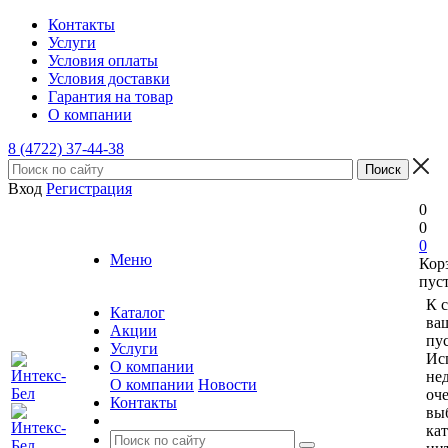
Контакты
Услуги
Условия оплаты
Условия доставки
Гарантия на товар
О компании
8 (4722) 37-44-38
Вход
Регистрация
0
0
0
Меню
Кор
пус
К 
Каталог
ва
Акции
пус
Услуги
Ис
О компании
не
О компании
Новости
оче
Контакты
вы
ка