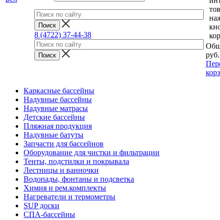
ин
тов
на
кн
8 (4722) 37-44-38
ко
Общ
руб.
Пер
кор
Каркасные бассейны
Надувные бассейны
Надувные матрасы
Детские бассейны
Пляжная продукция
Надувные батуты
Запчасти для бассейнов
Оборудование для чистки и фильтрации
Тенты, подстилки и покрывала
Лестницы и ванночки
Водопады, фонтаны и подсветка
Химия и рем.комплекты
Нагреватели и термометры
SUP доски
СПА-бассейны