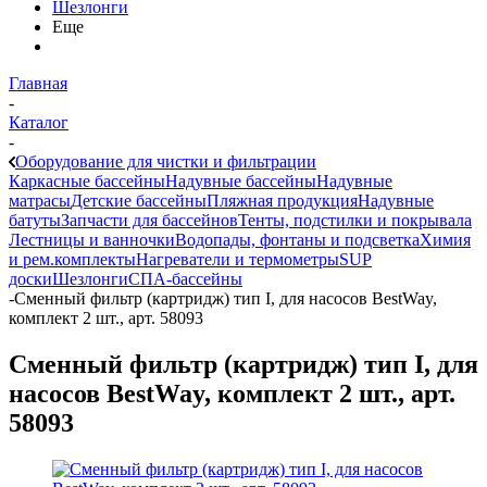
Шезлонги
Еще
Главная
-
Каталог
-
Оборудование для чистки и фильтрации
Каркасные бассейны
Надувные бассейны
Надувные
матрасы
Детские бассейны
Пляжная продукция
Надувные
батуты
Запчасти для бассейнов
Тенты, подстилки и покрывала
Лестницы и ванночки
Водопады, фонтаны и подсветка
Химия
и рем.комплекты
Нагреватели и термометры
SUP
доски
Шезлонги
СПА-бассейны
-
Сменный фильтр (картридж) тип I, для насосов BestWay,
комплект 2 шт., арт. 58093
Сменный фильтр (картридж) тип I, для
насосов BestWay, комплект 2 шт., арт.
58093