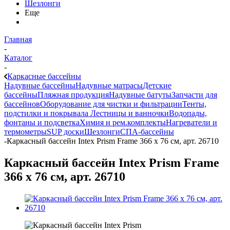
Шезлонги
Еще
Главная
-
Каталог
-
Каркасные бассейны
Надувные бассейны
Надувные матрасы
Детские
бассейны
Пляжная продукция
Надувные батуты
Запчасти для
бассейнов
Оборудование для чистки и фильтрации
Тенты,
подстилки и покрывала
Лестницы и ванночки
Водопады,
фонтаны и подсветка
Химия и рем.комплекты
Нагреватели и
термометры
SUP доски
Шезлонги
СПА-бассейны
-
Каркасный бассейн Intex Prism Frame 366 x 76 см, арт. 26710
Каркасный бассейн Intex Prism Frame
366 x 76 см, арт. 26710