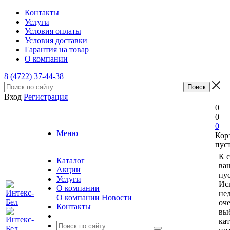
Контакты
Услуги
Условия оплаты
Условия доставки
Гарантия на товар
О компании
8 (4722) 37-44-38
Вход
Регистрация
0
0
0
Меню
Кор
пус
К 
Каталог
ва
Акции
пус
Услуги
Ис
О компании
не
О компании
Новости
оче
Контакты
вы
ка