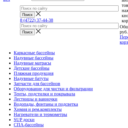
ин
тов
на
кн
8 (4722) 37-44-38
ко
Общ
руб.
Пер
кор
Каркасные бассейны
Надувные бассейны
Надувные матрасы
Детские бассейны
Пляжная продукция
Надувные батуты
Запчасти для бассейнов
Оборудование для чистки и фильтрации
Тенты, подстилки и покрывала
Лестницы и ванночки
Водопады, фонтаны и подсветка
Химия и рем.комплекты
Нагреватели и термометры
SUP доски
СПА-бассейны